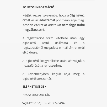
FONTOS INFORMÁCIÓ
Kérjük vegye figyelembe, hogy a
Cég nevét
,
címét
és az
adószámát
pontosan adja meg.
Később ezeket az adatokat
nem fogja tudni
megváltoztatni
.
A regisztrációs form kitöltése után, egy
díjbekérő kerül kiállításra, és a
regisztrációnál megadott e-mail címre kerül
elküldésre.
A díjbekérő kiegyenlítése után aktiváljuk a
hozzáférését a rendszerhez.
A közleményben kérjük adja meg a
díjbekérő sorszámát.
ELÉRHETŐSÉGEK
PROWEBSTORE Kft.
(H-P: 9-15h) +36 20 365-5494