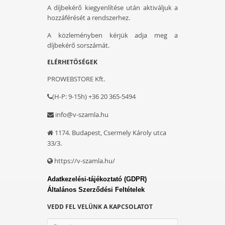
A díjbekérő kiegyenlítése után aktiváljuk a
hozzáférését a rendszerhez.
A közleményben kérjük adja meg a
díjbekérő sorszámát.
ELÉRHETŐSÉGEK
PROWEBSTORE Kft.
(H-P: 9-15h) +36 20 365-5494
info@v-szamla.hu
1174. Budapest, Csermely Károly utca
33/3.
https://v-szamla.hu/
Adatkezelési-tájékoztató (GDPR)
Általános Szerződési Feltételek
VEDD FEL VELÜNK A KAPCSOLATOT