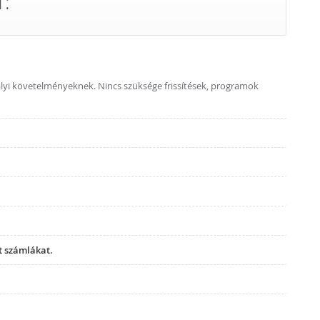
T
:
lyi követelményeknek. Nincs szüksége frissítések, programok
t számlákat.