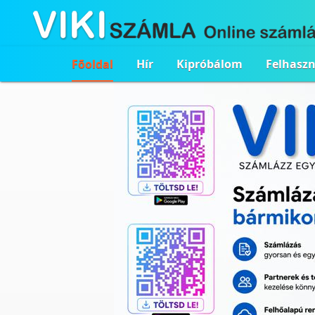
Fõoldal
Hír
Kipróbálom
Felhasz