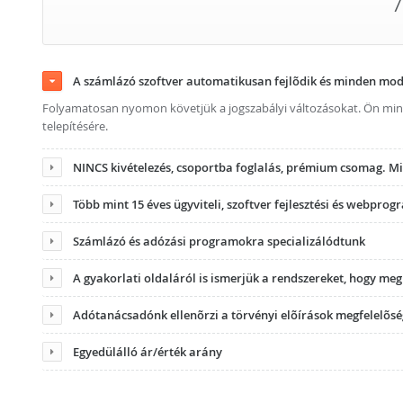
7
A számlázó szoftver automatikusan fejlõdik és minden mo
Folyamatosan nyomon követjük a jogszabályi változásokat. Ön minde
telepítésére.
NINCS kivételezés, csoportba foglalás, prémium csomag. M
Több mint 15 éves ügyviteli, szoftver fejlesztési és webprog
Számlázó és adózási programokra specializálódtunk
A gyakorlati oldaláról is ismerjük a rendszereket, hogy me
Adótanácsadónk ellenõrzi a törvényi elõírások megfelelõség
Egyedülálló ár/érték arány