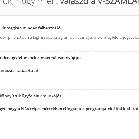
 ok, hogy miért
válaszd a V-SZÁMLÁ
dult megkap minden felhasználó.
n pillanatban a legfrissebb programot használja, mely megfelel a jogszabá
inden ügyfelünknek a maximálisat nyújtjuk.
ramozási tapasztalat.
gkönnyítsük ügyfeleink munkáját.
ét, hogy a NAV teljes mértékben elfogadja a programjaink által kiállítot