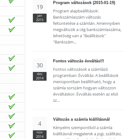
Program változások (2015-01-19)
19
Program alapbeállítások:
jan
Bankszámlaszám változás
2015
feltüntetése a számlán. Amennyiben
megváltozik a cég bankszámlaszáma,
lehetõség van a "Beállítások"
"Bankszám...
Fontos változás évváltás!!!
30
Fontos változások a számlázó
dec
programban: Évváltás: A beállítások
2014
menüpontban beállítható, hogy a
számla sorszám hogyan változzon
évváltáskor. Évváltás esetén az elsõ
sz...
Változás a számla kiállításnál
4
Kényelmi szempontból a számla
nov
kiállításnál megjelenik a jogi, szállítási,
2014