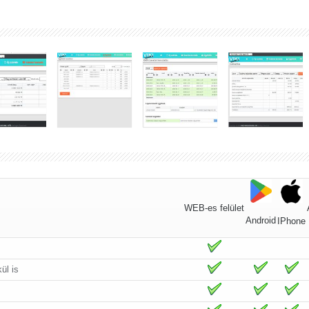
WEB-es felület
Android
IPhone
ül is