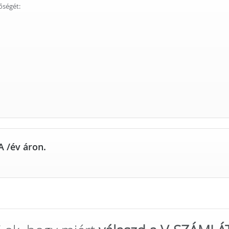
őségét:
A /év
áron.