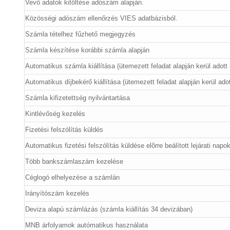
Vevő adatok kitöltése adószám alapján.
Közösségi adószám ellenőrzés VIES adatbázisból.
Számla tételhez fűzhető megjegyzés
Számla készítése korábbi számla alapján
Automatikus számla kiállítása (ütemezett feladat alapján kerül adott 
Automatikus díjbekérő kiállítása (ütemezett feladat alapján kerül adot
Számla kifizetettség nyilvántartása
Kintlévőség kezelés
Fizetési felszólítás küldés
Automatikus fizetési felszólítás küldése elõrre beálított lejárati napo
Több bankszámlaszám kezelése
Céglogó elhelyezése a számlán
Irányítószám kezelés
Deviza alapú számlázás (számla kiállítás 34 devizában)
MNB árfolyamok autómatikus használata