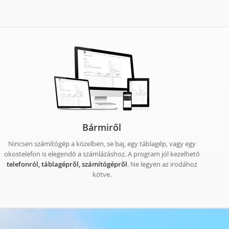
Bármiről
Nincsen számítógép a közelben, se baj, egy táblagép, vagy egy
okostelefon is elegendõ a számlázáshoz. A program jól kezelhetõ
telefonról, táblagéprõl, számítógéprõl
. Ne legyen az irodához
kötve.