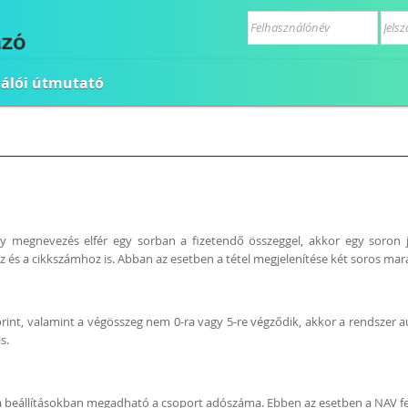
nálói útmutató
y megnevezés elfér egy sorban a fizetendő összeggel, akkor egy soron j
z és a cikkszámhoz is. Abban az esetben a tétel megjelenítése két soros ma
nt, valamint a végösszeg nem 0-ra vagy 5-re végződik, akkor a rendszer 
s.
 beállításokban megadható a csoport adószáma. Ebben az esetben a NAV fel