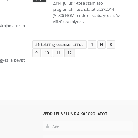
2014. július 1-tõl a számlázó
programok használatát a 23/2014
(VI.30) NGM rendelet szabályozza. Az
elõzõ szabályoz...
árajánlatok a
56-től 57-ig, összesen: 57 db
1
8
9
10
11
12
gyezi a bevitt
VEDD FEL VELÜNK A KAPCSOLATOT