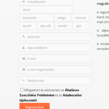
megvált
A regisz
kerül ki
mail cím
A díjbe
hozzáfér
A közle
sorszám
Elfogadom és elolvastam az
Általános
és az
Szerződési Feltételeket
Adatkezelési
.
tájékoztatót