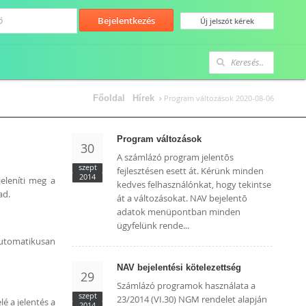
Főoldal
Hírek
Program változások 2020-08-06
Program változások
30
A számlázó program jelentõs
szept
fejlesztésen esett át. Kérünk minden
2014
eleníti meg a
kedves felhasználónkat, hogy tekintse
rad.
át a változásokat. NAV bejelentõ
adatok menüpontban minden
ügyfelünk rende...
automatikusan
NAV bejelentési kötelezettség
29
Számlázó programok használata a
szept
23/2014 (VI.30) NGM rendelet alapján
é a jelentés a
2014