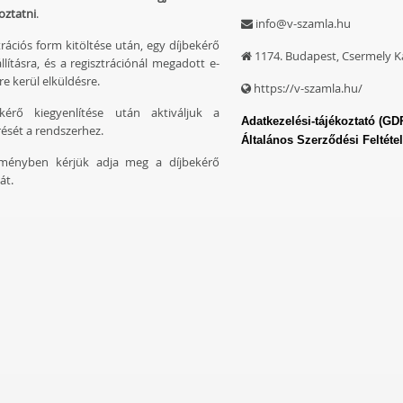
oztatni
.
info@v-szamla.hu
trációs form kitöltése után, egy díjbekérő
1174. Budapest, Csermely Ká
állításra, és a regisztrációnál megadott e-
re kerül elküldésre.
https://v-szamla.hu/
kérő kiegyenlítése után aktiváljuk a
Adatkezelési-tájékoztató (GD
ését a rendszerhez.
Általános Szerződési Feltéte
ményben kérjük adja meg a díjbekérő
át.