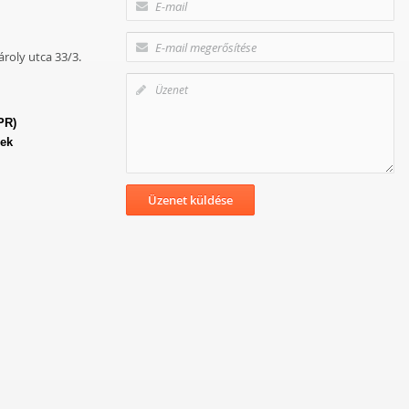
roly utca 33/3.
PR)
lek