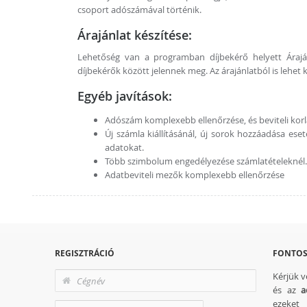
csoport adószámával történik.
Árajánlat készítése:
Lehetőség van a programban díjbekérő helyett Árajánl
díjbekérők között jelennek meg. Az árajánlatból is lehet k
Egyéb javítások:
Adószám komplexebb ellenőrzése, és beviteli kor
Új számla kiállításánál, új sorok hozzáadása es
adatokat.
Több szimbolum engedélyezése számlatételeknél.
Adatbeviteli mezők komplexebb ellenőrzése
REGISZTRÁCIÓ
FONTOS
Kérjük 
és az
a
ezeke