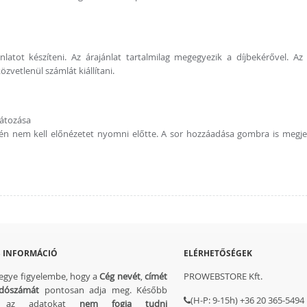
atot készíteni. Az árajánlat tartalmilag megegyezik a díjbekérővel. Az 
özvetlenül számlát kiállítani.
látozása
etén nem kell előnézetet nyomni előtte. A sor hozzáadása gombra is megje
 INFORMÁCIÓ
ELÉRHETŐSÉGEK
vegye figyelembe, hogy a
Cég nevét
,
címét
PROWEBSTORE Kft.
dószámát
pontosan adja meg. Később
(H-P: 9-15h) +36 20 365-5494
t az adatokat
nem fogja tudni