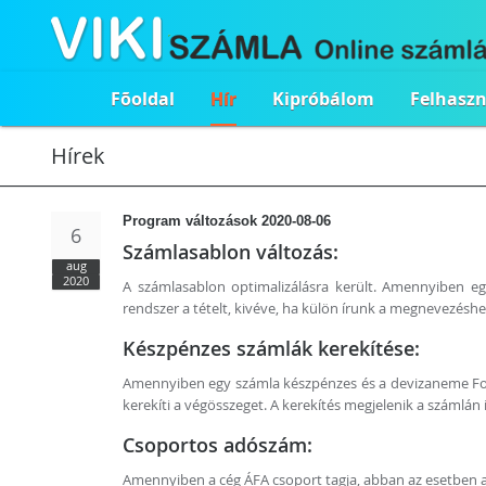
Fõoldal
Hír
Kipróbálom
Felhasz
Hírek
Program változások 2020-08-06
6
Számlasablon változás:
aug
2020
A számlasablon optimalizálásra került. Amennyiben eg
rendszer a tételt, kivéve, ha külön írunk a megnevezéshe
Készpénzes számlák kerekítése:
Amennyiben egy számla készpénzes és a devizaneme Fori
kerekíti a végösszeget. A kerekítés megjelenik a számlán i
Csoportos adószám:
Amennyiben a cég ÁFA csoport tagja, abban az esetben a