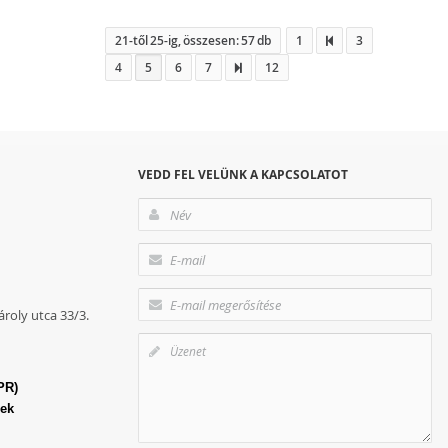
21-től 25-ig, összesen: 57 db
1
3
4
5
6
7
12
VEDD FEL VELÜNK A KAPCSOLATOT
roly utca 33/3.
PR)
lek