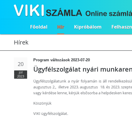
Fõoldal
Hír
Kipróbálom
Felhasz
Hírek
Program változások 2023-07-20
20
Ügyfélszolgálat nyári munkare
júl
2023
Ügyfélszolgálatunk a nyár folyamán is áll rendelkezésük
augusztus 2., illetve 2023. augusztus 18. és 2023. szep
vagy kérdése lenne, kérjük elsősorba a helpdesken keresz
Köszönjük
VIKI ügyfélszolgálat.