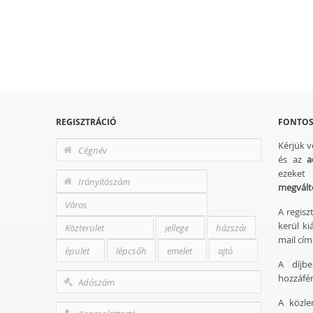
REGISZTRÁCIÓ
FONTOS
Kérjük 
és az
a
ezeke
megvált
A regisz
kerül ki
mail cím
A díjbe
hozzáfér
A közle