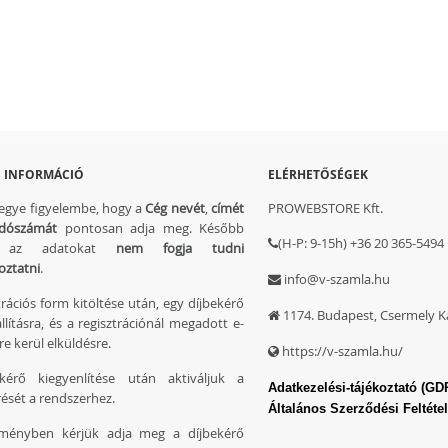
 INFORMÁCIÓ
ELÉRHETŐSÉGEK
vegye figyelembe, hogy a
Cég nevét
,
címét
PROWEBSTORE Kft.
dószámát
pontosan adja meg. Később
(H-P: 9-15h) +36 20 365-5494
t az adatokat
nem fogja tudni
oztatni
.
info@v-szamla.hu
trációs form kitöltése után, egy díjbekérő
1174. Budapest, Csermely Ká
állításra, és a regisztrációnál megadott e-
re kerül elküldésre.
https://v-szamla.hu/
kérő kiegyenlítése után aktiváljuk a
Adatkezelési-tájékoztató (GD
ését a rendszerhez.
Általános Szerződési Feltéte
ményben kérjük adja meg a díjbekérő