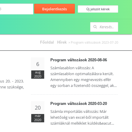
Főoldal
Hírek
Program változások 2023-07-20
Program változások 2020-08-06
6
Számlasablon változás: A
aug
számlasablon optimalizálásra került.
2020
Amennyiben egy megnevezés elfér
us 20. - 2023.
egy sorban a fizetendő összeggel, ak...
enne szüksége,
Program változások 2020-03-20
20
Számla importálás változás: Már
már
lehetőség van excel-ből importált
2020
számláknál melléklet küldés&eacut...