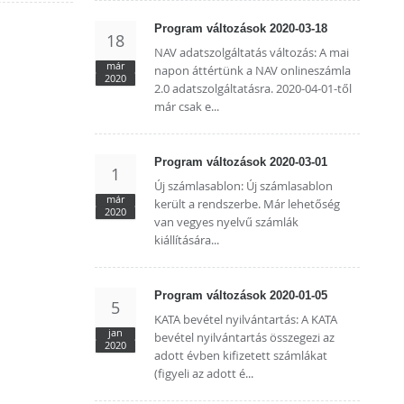
Program változások 2020-03-18
18
NAV adatszolgáltatás változás: A mai
már
napon áttértünk a NAV onlineszámla
2020
2.0 adatszolgáltatásra. 2020-04-01-től
már csak e...
Program változások 2020-03-01
1
Új számlasablon: Új számlasablon
már
került a rendszerbe. Már lehetőség
2020
van vegyes nyelvű számlák
kiállítására...
Program változások 2020-01-05
5
KATA bevétel nyilvántartás: A KATA
jan
bevétel nyilvántartás összegezi az
2020
adott évben kifizetett számlákat
(figyeli az adott é...