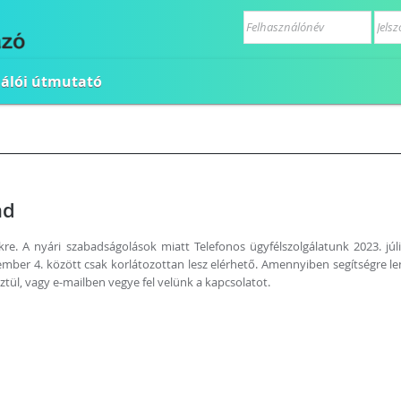
nálói útmutató
nd
re. A nyári szabadságolások miatt Telefonos ügyfélszolgálatunk 2023. júli
tember 4. között csak korlátozottan lesz elérhető. Amennyiben segítségre l
tül, vagy e-mailben vegye fel velünk a kapcsolatot.